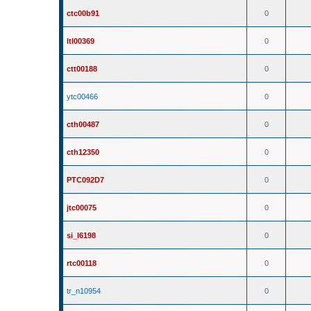
ctc00b91
0
ltl00369
0
ctt00188
0
ytc00466
0
cth00487
0
cth12350
0
PTC092D7
0
jtc00075
0
si_l6198
0
rtc00118
0
tr_n10954
0