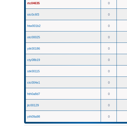
rtc04635
0
stc0c6f3
0
htw001b2
0
otc00025
0
ytk00186
0
cty08b19
0
stk00115
0
ctc004e1
0
hth0a8d7
0
jtc00129
0
yth09a98
0