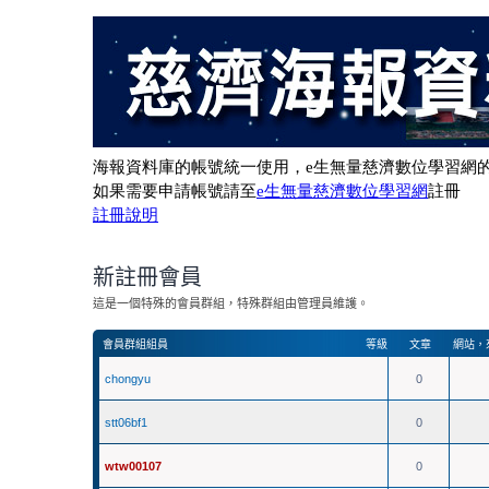
新註冊會員
這是一個特殊的會員群組，特殊群組由管理員維護。
會員群組組員
等級
文章
網站
，
chongyu
0
stt06bf1
0
wtw00107
0