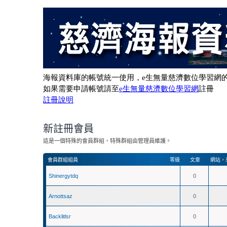
新註冊會員
這是一個特殊的會員群組，特殊群組由管理員維護。
會員群組組員
等級
文章
網站
，
Shinergytdq
0
Arnottsaz
0
Backlitlsr
0