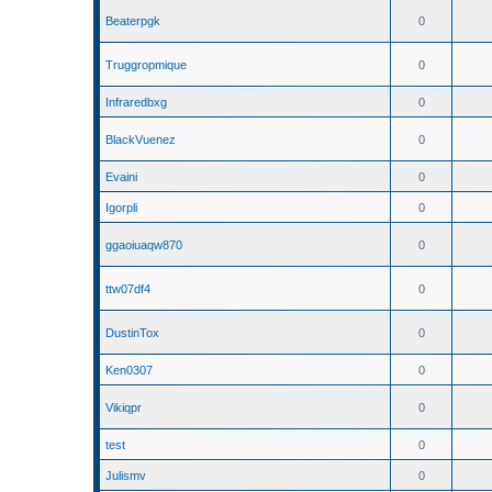
Beaterpgk
0
Truggropmique
0
Infraredbxg
0
BlackVuenez
0
Evaini
0
Igorpli
0
ggaoiuaqw870
0
ttw07df4
0
DustinTox
0
Ken0307
0
Vikiqpr
0
test
0
Julismv
0