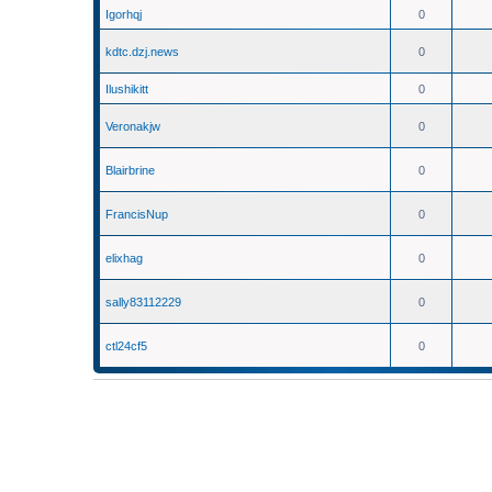
Igorhqj
0
kdtc.dzj.news
0
Ilushikitt
0
Veronakjw
0
Blairbrine
0
FrancisNup
0
elixhag
0
sally83112229
0
ctl24cf5
0